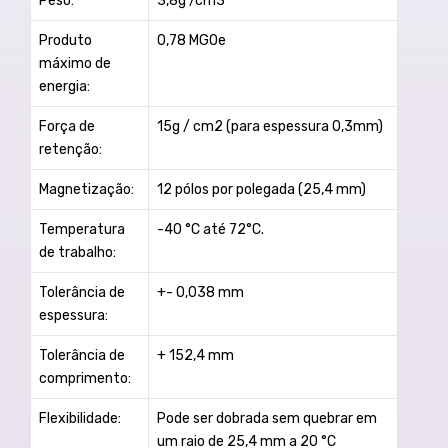
Peso:
3,8g /cm3
Produto
0,78 MGOe
máximo de
energia:
Força de
15g / cm2 (para espessura 0,3mm)
retenção:
Magnetização:
12 pólos por polegada (25,4 mm)
Temperatura
-40 °C até 72°C.
de trabalho:
Tolerância de
+- 0,038 mm
espessura:
Tolerância de
+ 152,4 mm
comprimento:
Flexibilidade:
Pode ser dobrada sem quebrar em
um raio de 25,4 mm a 20 °C