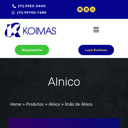
(11) 3933-3400
(11) 99705-7480
Orçamento
Loja Koimas
Alnico
Home
»
Produtos
»
Alnico
»
Ímãs de Alnico