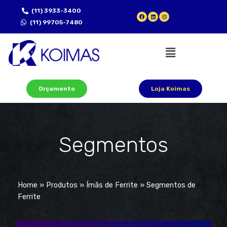
(11) 3933-3400
(11) 99705-7480
Orçamento
Loja Koimas
Segmentos
Home
»
Produtos
»
Ímãs de Ferrite
»
Segmentos de
Ferrite