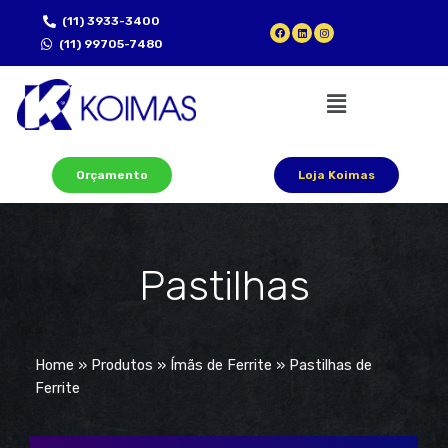
(11) 3933-3400
(11) 99705-7480
Orçamento
Loja Koimas
Pastilhas
Home
»
Produtos
»
Ímãs de Ferrite
»
Pastilhas de
Ferrite