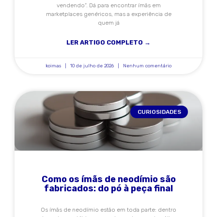
vendendo”. Dá para encontrar ímãs em
marketplaces genéricos, mas a experiência de
quem já
LER ARTIGO COMPLETO →
koimas
10 de julho de 2026
Nenhum comentário
CURIOSIDADES
Como os ímãs de neodímio são
fabricados: do pó à peça final
Os ímãs de neodímio estão em toda parte: dentro