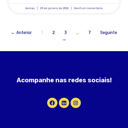
koimas
23 de janeiro de 2026
Nenhum comentário
← Anterior
1
2
3
…
7
Seguinte
→
Acompanhe nas redes sociais!