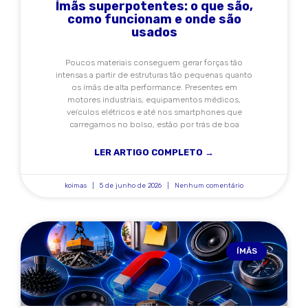
Ímãs superpotentes: o que são,
como funcionam e onde são
usados
Poucos materiais conseguem gerar forças tão
intensas a partir de estruturas tão pequenas quanto
os ímãs de alta performance. Presentes em
motores industriais, equipamentos médicos,
veículos elétricos e até nos smartphones que
carregamos no bolso, estão por trás de boa
LER ARTIGO COMPLETO →
koimas
5 de junho de 2026
Nenhum comentário
ÍMÃS