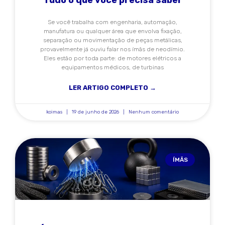
Tudo o que você precisa saber
Se você trabalha com engenharia, automação,
manufatura ou qualquer área que envolva fixação,
separação ou movimentação de peças metálicas,
provavelmente já ouviu falar nos ímãs de neodímio.
Eles estão por toda parte: de motores elétricos a
equipamentos médicos, de turbinas
LER ARTIGO COMPLETO →
koimas
19 de junho de 2026
Nenhum comentário
ÍMÃS