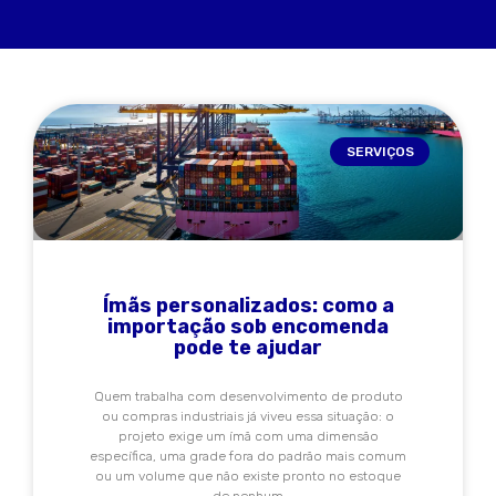
SERVIÇOS
Ímãs personalizados: como a
importação sob encomenda
pode te ajudar
Quem trabalha com desenvolvimento de produto
ou compras industriais já viveu essa situação: o
projeto exige um ímã com uma dimensão
específica, uma grade fora do padrão mais comum
ou um volume que não existe pronto no estoque
de nenhum