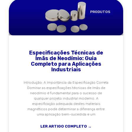
PRODUTOS
Especificações Técnicas de
Ímãs de Neodímio: Guia
Completo para Aplicações
Industriais
Introdução: A Importância da Especificação Correta
Dominar as especificações técnicas de ímãs de
neodímio é fundamental para o sucesso de
qualquer projeto industrial moderno. A
especificação adequada destes materiais
magnéticos pode determinar a diferença entre
uma aplicação bem-sucedida e um
LER ARTIGO COMPLETO →