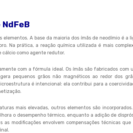
e NdFeB
elementos. A base da maioria dos ímãs de neodímio é a li
ro. Na prática, a reação química utilizada é mais comple
e cálcio como agente redutor.
atamente com a fórmula ideal. Os ímãs são fabricados com
 gera pequenos grãos não magnéticos ao redor dos grã
roestrutura é intencional: ela contribui para a coercivid
netização.
turas mais elevadas, outros elementos são incorporados.
melhora o desempenho térmico, enquanto a adição de dispró
as as modificações envolvem compensações técnicas que 
inal.