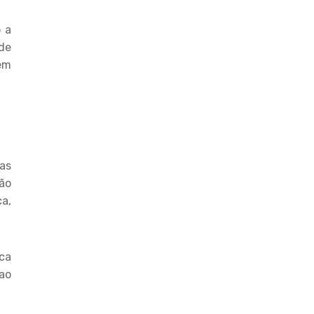
o a
de
em
 as
ão
a,
ca
 ao