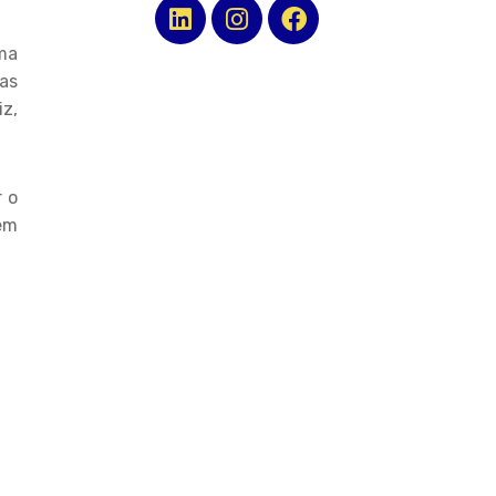
ma
as
z,
 o
 em