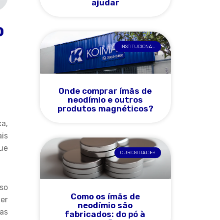
ajudar
o
INSTITUCIONAL
Onde comprar ímãs de
neodímio e outros
produtos magnéticos?
a,
is
ue
CURIOSIDADES
so
Como os ímãs de
der
neodímio são
as
fabricados: do pó à