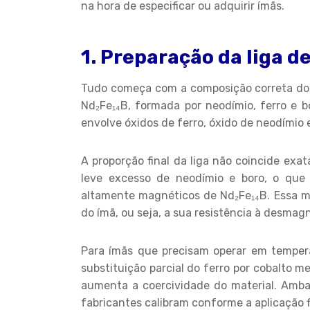
na hora de especificar ou adquirir ímãs.
1. Preparação da liga d
Tudo começa com a composição correta dos 
Nd₂Fe₁₄B, formada por neodímio, ferro e bo
envolve óxidos de ferro, óxido de neodímio 
A proporção final da liga não coincide ex
leve excesso de neodímio e boro, o que
altamente magnéticos de Nd₂Fe₁₄B. Essa mic
do ímã, ou seja, a sua resistência à desmag
Para ímãs que precisam operar em tempera
substituição parcial do ferro por cobalto 
aumenta a coercividade do material. Amb
fabricantes calibram conforme a aplicação f