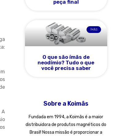
peça final
ÍMÃS
ga
xa:
O que são ímãs de
neodímio? Tudo o que
você precisa saber
 um
os
ade
Sobre a Koimãs
 A
Fundada em 1994, a Koimãs é a maior
sio
distribuidora de produtos magnéticos do
os
Brasil! Nossa missão é proporcionar a