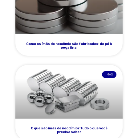
Como os ímãs de neodímio são fabricados: do pó à
peça final
ÍMÃS
O que são ímãs de neodímio? Tudo o que você
precisa saber